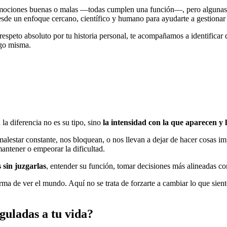
 emociones buenas o malas —todas cumplen una función—, pero algunas
sde un enfoque cercano, científico y humano para ayudarte a gestionar m
respeto absoluto por tu historia personal, te acompañamos a identificar
igo misma.
a diferencia no es su tipo, sino
la intensidad con la que aparecen y
malestar constante, nos bloquean, o nos llevan a dejar de hacer cosas 
mantener o empeorar la dificultad.
 sin juzgarlas
, entender su función, tomar decisiones más alineadas co
orma de ver el mundo. Aquí no se trata de forzarte a cambiar lo que sien
guladas a tu vida?