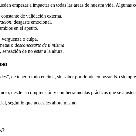
den empezar a impactar en todas las áreas de nuestra vida. Algunas c
 constante de validación externa
.
vación
, desgaste emocional.
ambios en el apetito.
d, vergüenza o culpa.
 metas o
desconectarte de ti misma
.
, sensación de no estar a la altura.
aso
es”, de tenerlo todo encima, sin saber por dónde empezar. No siempre se
cio, desde la comprensión y con herramientas prácticas que se ajusten a
cial, según lo que necesites ahora mismo.
s?